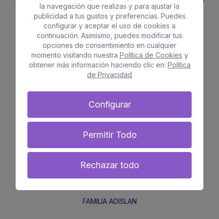
manera más eficaz cuando se le proponen tareas a
la navegación que realizas y para ajustar la
resolver y busca estrategias para salir adelante
".
publicidad a tus gustos y preferencias. Puedes
configurar y aceptar el uso de cookies a
El orden lógico de progresión de esos 10 puntos es:
continuación. Asimismo, puedes modificar tus
opciones de consentimiento en cualquier
1. Adaptación Mental.
momento visitando nuestra
Política de Cookies
y
obtener más información haciendo clic en:
Política
2. Suelta.
de Privacidad
3. Control de Rotación Transversal.
4. Control de Rotación Sagital.
5. Control de Rotación Longitudinal.
Configurar
6. Control de Rotación Combinada.
7. Inmersión Mental.
8. Equilibrio en la Inmovilidad.
Permitir Todo
9. Arrastre por las Corrientes.
10. Propulsión y Brazada Simple.
Rechazar todo
FAMILIA ADISLAN