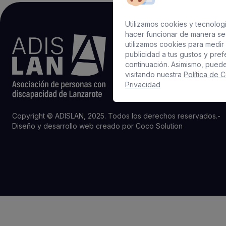
Utilizamos cookies y tecnologí
hacer funcionar de manera se
utilizamos cookies para medir 
publicidad a tus gustos y pre
continuación. Asimismo, pued
visitando nuestra
Política de 
Privacidad
Copyright © ADISLAN, 2025. Todos los derechos reservados.
-
Diseño y desarrollo web creado por
Coco Solution