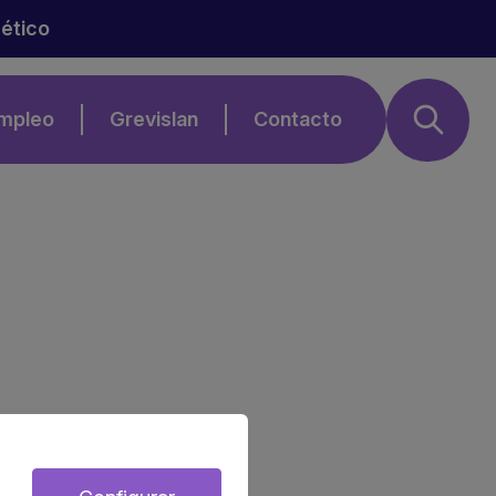
 ético
Empleo
Grevislan
Contacto