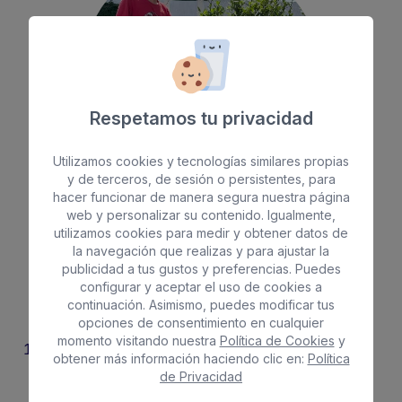
Respetamos tu privacidad
Utilizamos cookies y tecnologías similares propias
y de terceros, de sesión o persistentes, para
hacer funcionar de manera segura nuestra página
web y personalizar su contenido. Igualmente,
utilizamos cookies para medir y obtener datos de
Grupos del
Apoyo Ocupacional
la navegación que realizas y para ajustar la
publicidad a tus gustos y preferencias. Puedes
configurar y aceptar el uso de cookies a
Actualmente contamos con
76 plazas
, organizadas
continuación. Asimismo, puedes modificar tus
en dos grupos:
opciones de consentimiento en cualquier
momento visitando nuestra
Política de Cookies
y
Grupo ocupacional básico
obtener más información haciendo clic en:
Política
Actividades orientadas al desarrollo personal, la
de Privacidad
comunicación, la autonomía y las habilidades de la